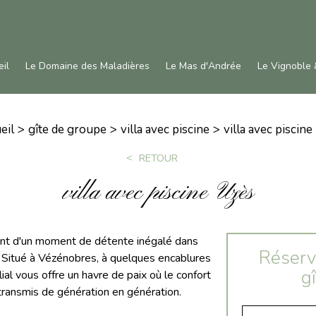
il
Le Domaine des Maladières
Le Mas d'Andrée
Le Vignoble 
eil
gîte de groupe
villa avec piscine
villa avec piscine
RETOUR
villa avec piscine Uzès
tant d'un moment de détente inégalé dans
Réserv
Situé à Vézénobres, à quelques encablures
g
ial vous offre un havre de paix où le confort
 transmis de génération en génération.