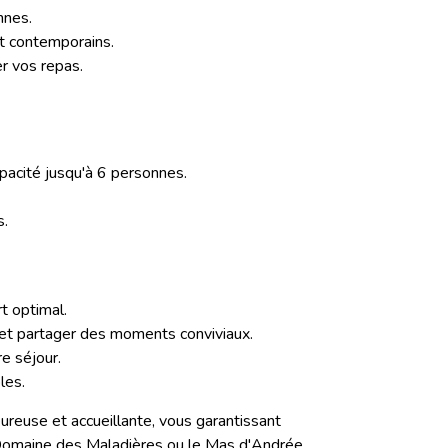
nnes.
t contemporains.
r vos repas.
apacité jusqu'à 6 personnes.
s.
t optimal.
 et partager des moments conviviaux.
e séjour.
les.
ureuse et accueillante, vous garantissant
 Domaine des Maladières ou le Mas d'Andrée,