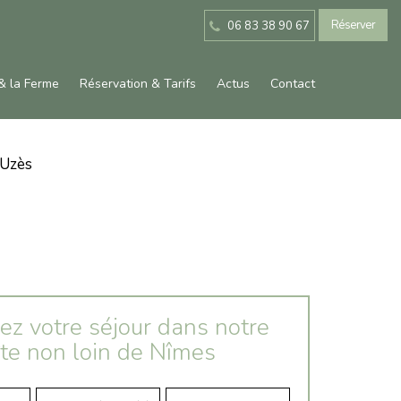
Réserver
06 83 38 90 67
& la Ferme
Réservation & Tarifs
Actus
Contact
 Uzès
ez votre séjour dans notre
îte non loin de Nîmes