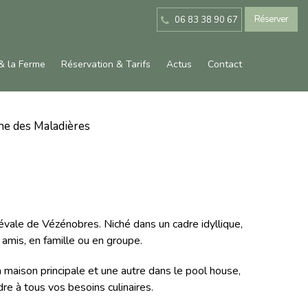
Réserver
06 83 38 90 67
& la Ferme
Réservation & Tarifs
Actus
Contact
ne des Maladières
évale de Vézénobres. Niché dans un cadre idyllique,
amis, en famille ou en groupe.
 maison principale et une autre dans le pool house,
e à tous vos besoins culinaires.